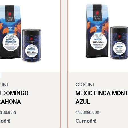
INI
ORIGINI
 DOMINGO
MEXIC FINCA MON
RAHONA
AZUL
ei
100.00
lei
44.00
lei
80.00
lei
pără
Cumpără