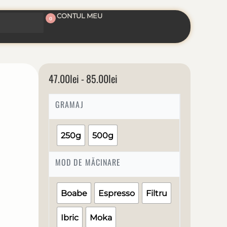
CONTUL MEU
0
47.00
lei
85.00
lei
GRAMAJ
250g
500g
MOD DE MĂCINARE
Boabe
Espresso
Filtru
Ibric
Moka