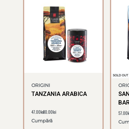
SOLD OUT
ORIGINI
ORIG
TANZANIA ARABICA
SAN
BA
47.00
lei
80.00
lei
57.00
l
Cumpără
Cum